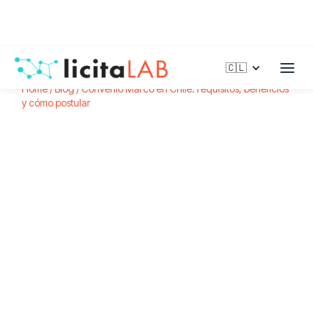
🇨🇱
Home /
Blog /
Convenio Marco en Chile: requisitos, beneficios
y cómo postular