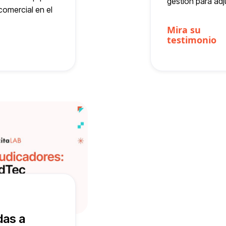
gestión para adj
comercial en el
Mira su
testimonio
das a