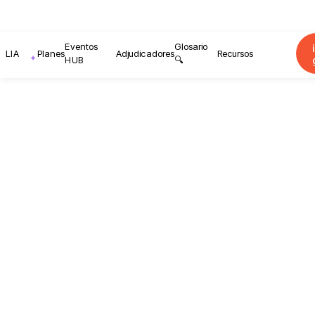
Eventos
Glosario
LIA
Planes
Adjudicadores
Recursos
HUB
🔍
Conoce cómo empresas como la tuya han aument
Estado con LicitaLAB. ¡Descubre nuestro impacto 