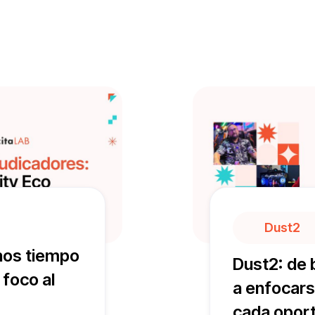
os rubros han transformado su gestión y adjudicado más con L
historias y descubre cómo tu empresa también puede lograrlo.
Dust2
nos tiempo
Dust2: de b
foco al
a enfocars
cada opor