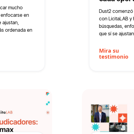
dicar mucho
Dust2 comenzó 
 enfocarse en
con LicitaLAB y h
 ajustan,
búsquedas, enf
ás ordenada en
que sí se ajustan
Mira su
testimonio