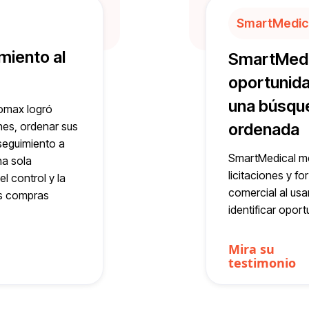
SmartMedic
miento al
SmartMedi
oportunida
una búsque
lomax logró
ones, ordenar sus
ordenada
seguimiento a
SmartMedical m
a sola
licitaciones y f
l control y la
comercial al usa
as compras
identificar opor
Mira su
testimonio