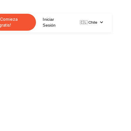
¡Comieza
Iniciar
🇨🇱 Chile
gratis!
Sesión
ado sus ventas al
real!