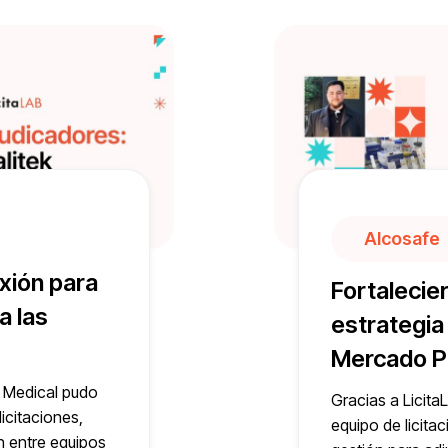
Alcosafe
xión para
Fortalecie
a las
estrategia
Mercado P
k Medical pudo
Gracias a Licita
licitaciones,
equipo de licita
n entre equipos