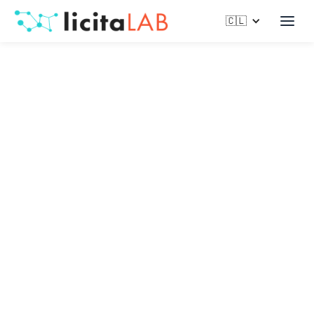
🇨🇱
¿Qué es un Proveedor
del Estado en Chile?
Un Proveedor del Estado es cualquier persona natural o
jurídica, nacional o extranjera, que está inscrita en el
Registro de Proveedores y está habilitada para ofrecer
bienes o servicios a organismos públicos en Chile, a
través de procesos de compra como licitaciones