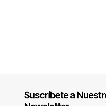
para conversar con quienes están al otro lado de 
🏢
¿Qué elementos debería tener una empresa para s
Estado? Lo escuchamos en voz de quienes dan vi
Agenda tu Demo
Suscríbete a Nuestr