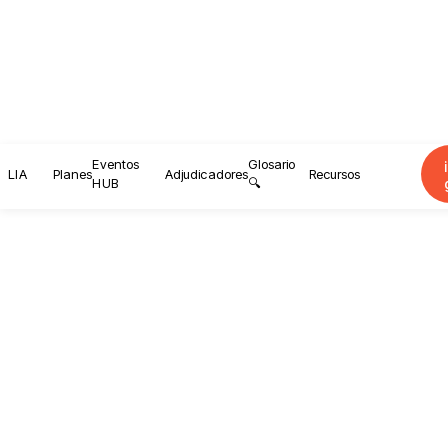
Eventos
Glosario
LIA
Planes
Adjudicadores
Recursos
HUB
🔍
3/9/2024
Aprovechamos nuestro recorrido por la sexta v