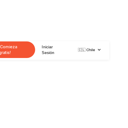
¡Comieza
Iniciar
🇨🇱 Chile
gratis!
Sesión
ersión de @expomercadopublico