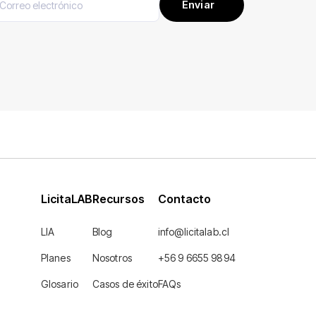
LicitaLAB
Recursos
Contacto
LIA
Blog
info@licitalab.cl
Planes
Nosotros
+56 9 6655 9894
Glosario
Casos de éxito
FAQs