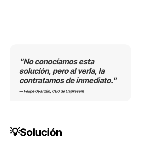
capacitaciones para el sector salud en Mercado Público. A
pesar de tener experiencia y una sólida presencia con Sence,
sabían que necesitaban optimizar su gestión para aumentar
su visibilidad y competitividad en el sector público. Sin
embargo, no sabían por dónde comenzar, y la búsqueda de
una herramienta que les ayudara a gestionar mejor sus
oportunidades se había vuelto una prioridad.
"No conocíamos esta
solución, pero al verla, la
contratamos de inmediato."
—
Felipe Oyarzún, CEO de Capresem
💡Solución