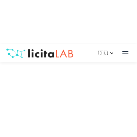
🇨🇱
Con larga experiencia en capacitaciones para equipos de
salud, Capresem se ha posicionado fuertemente en ventas
públicas con la ayuda de LicitaLAB. Este es su testimonio.